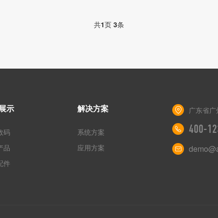
共
1
页
3
条
展示
解决方案
广东省广
400-12
数码
系统方案
产品
应用方案
demo@a
配件