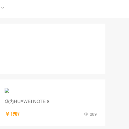
华为HUAWEI NOTE 8
￥1909
289