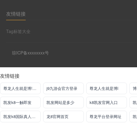
友情链接
Tag标签大全
琼ICP备xxxxxxxx号
友情链接
尊龙人生就是博!ag旗舰厅app
j9九游会官方登录
尊龙人生就是博l
博
凯发k8一触即发
凯发网站是多少
k8凯发官网入口
凯发k8国际真人版凯发k8国际真人
龙8官网首页
尊龙平台登录网址
凯