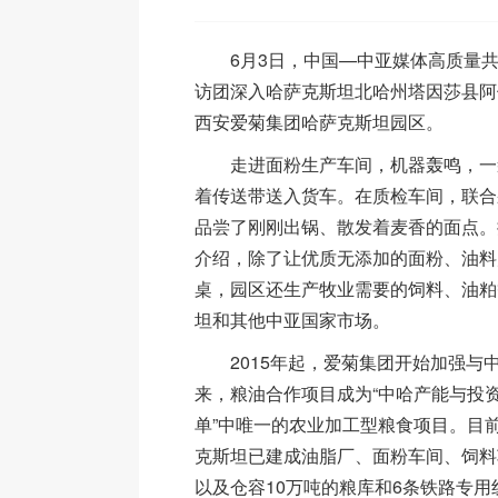
6月3日，中国—中亚媒体高质量共建
访团深入哈萨克斯坦北哈州塔因莎县阿
西安爱菊集团哈萨克斯坦园区。
走进面粉生产车间，机器轰鸣，一
着传送带送入货车。在质检车间，联合
品尝了刚刚出锅、散发着麦香的面点。
介绍，除了让优质无添加的面粉、油料
桌，园区还生产牧业需要的饲料、油粕
坦和其他中亚国家市场。
2015年起，爱菊集团开始加强与
来，粮油合作项目成为“中哈产能与投
单”中唯一的农业加工型粮食项目。目
克斯坦已建成油脂厂、面粉车间、饲料
以及仓容10万吨的粮库和6条铁路专