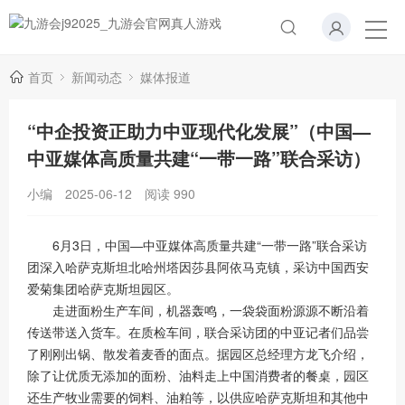
首页
新闻动态
媒体报道
“中企投资正助力中亚现代化发展”（中国—
中亚媒体高质量共建“一带一路”联合采访）
小编
2025-06-12
阅读
990
6月3日，中国—中亚媒体高质量共建“一带一路”联合采访
团深入哈萨克斯坦北哈州塔因莎县阿依马克镇，采访中国西安
爱菊集团哈萨克斯坦园区。
走进面粉生产车间，机器轰鸣，一袋袋面粉源源不断沿着
传送带送入货车。在质检车间，联合采访团的中亚记者们品尝
了刚刚出锅、散发着麦香的面点。据园区总经理方龙飞介绍，
除了让优质无添加的面粉、油料走上中国消费者的餐桌，园区
还生产牧业需要的饲料、油粕等，以供应哈萨克斯坦和其他中