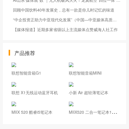
AI山东·媒体观“数”｜无人机破风灭火！龙翼航空“四位一体”系统3分钟扑灭高层火情
回顾中国饮料40年发展史，总有一款是你儿时记忆的味道
“中企投资正助力中亚现代化发展”（中国—中亚媒体高质量共建“一带一路”联合采访）
【媒体报道】近期多家省级以上主流媒体点赞威海人社工作
产品推荐
联想智能音箱G1
联想智能音箱MINI
联想 X1无线运动蓝牙耳机
小新 Air 超轻薄笔记本
M
IIX520 二合一笔记本12.2英寸 i7
MIIX 520 酷睿i5笔记本