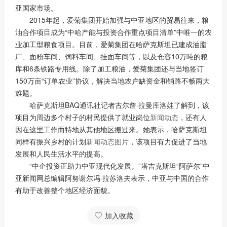
亚国家市场。
2015年起，爱菊集团开始加强与中亚地区的贸易往来，粮
油合作项目成为“中哈产能与投资合作重点项目清单”中唯一的农
业加工型粮食项目。目前，爱菊集团在哈萨克斯坦已建成油脂
厂、面粉车间、饲料车间、挂面车间等，以及仓容10万吨的粮
库和6条铁路专用线。除了加工粮油，爱菊集团还与当地签订
150万亩“订单农业”协议，解决当地农户缺资金和销路不畅两大
难题。
哈萨克斯坦BAQ通讯社记者古尔詹·拉曼库洛娃了解到，该
项目为周边多个村子的村民提供了就业岗位
新闻动态
，还有人
因在这里工作而特地从其他地区搬过来。她表示，哈萨克斯坦
同样有振兴乡村的计划
新闻动态图片
，该项目有力促进了当地
发展和人民生活水平的提高。
“中企投资正助力中亚现代化发展。”塔吉克斯坦“阿萨尔”中
亚新闻网总编辑阿努谢尔冯·拉苏洛夫表示，中亚与中国的合作
有助于改善整个地区经济面貌。
加入收藏