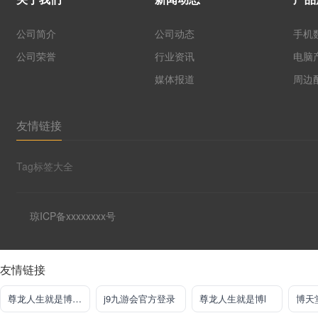
公司简介
公司动态
手机
公司荣誉
行业资讯
电脑
媒体报道
周边
友情链接
Tag标签大全
琼ICP备xxxxxxxx号
友情链接
尊龙人生就是博!ag旗舰厅app
j9九游会官方登录
尊龙人生就是博l
博天堂9