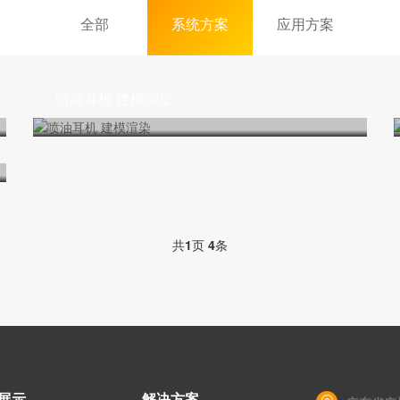
全部
系统方案
应用方案
喷油耳机 建模渲染
共
1
页
4
条
展示
解决方案