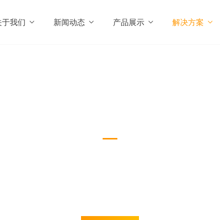
关于我们
新闻动态
产品展示
解决方案
系统方案