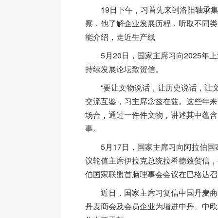
19日下午，习首先来到洛阳轴承集
察，他了解企业发展历程，听取不同类
能介绍，走近生产线
5月20日，国家主席习向2025年
持续发展论坛致贺信。
“要让文物说话，让历史说话，让文
交流互鉴，习主席念兹在兹。这些年来
场合，通过一件件文物，讲述其中蕴含
事。
5月17日，国家主席习向阿拉伯国
议轮值主席伊拉克总统拉希德致贺信，
伯国家联盟首脑理事会会议在巴格达召
近日，国家主席习复信中国丹麦商
丹麦商会及会员企业为增进中丹、中欧