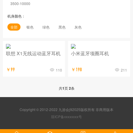
3500-10000
机身颜色：
全部
银色
绿色
黑色
灰色
联想 X1无线运动蓝牙耳机
小米蓝牙项圈耳机
￥99
￥198
110
211
共
1
页
2
条
Copyright © 2012-2022 九游会j92025版权所有 非商用版本
琼ICP备xxxxxxxx号